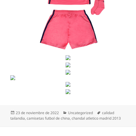
Publicado
Categorías
Etiquetas
23 de noviembre de 2022
Uncategorized
calidad
el
tailandia
,
camisetas futbol de china
,
chandal atletico madrid 2013