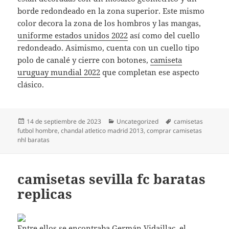
borde redondeado en la zona superior. Este mismo
color decora la zona de los hombros y las mangas,
uniforme estados unidos 2022
así como del cuello
redondeado. Asimismo, cuenta con un cuello tipo
polo de canalé y cierre con botones,
camiseta
uruguay mundial 2022
que completan ese aspecto
clásico.
Publicado
Categorías
Etiquetas
14 de septiembre de 2023
Uncategorized
camisetas
el
futbol hombre
,
chandal atletico madrid 2013
,
comprar camisetas
nhl baratas
camisetas sevilla fc baratas
replicas
Entre ellos se encontraba Germán Vidaillac, el