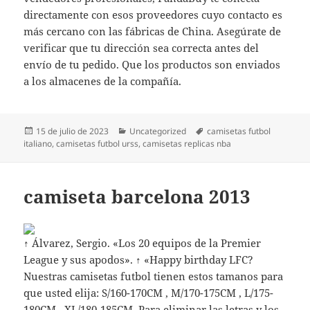
directamente con esos proveedores cuyo contacto es
más cercano con las fábricas de China. Asegúrate de
verificar que tu dirección sea correcta antes del
envío de tu pedido. Que los productos son enviados
a los almacenes de la compañía.
Publicado
Categorías
Etiquetas
15 de julio de 2023
Uncategorized
camisetas futbol
el
italiano
,
camisetas futbol urss
,
camisetas replicas nba
camiseta barcelona 2013
↑ Álvarez, Sergio. «Los 20 equipos de la Premier
League y sus apodos». ↑ «Happy birthday LFC?
Nuestras camisetas futbol tienen estos tamanos para
que usted elija: S/160-170CM , M/170-175CM , L/175-
180CM , XL/180-185CM. Para eliminar las letras y los