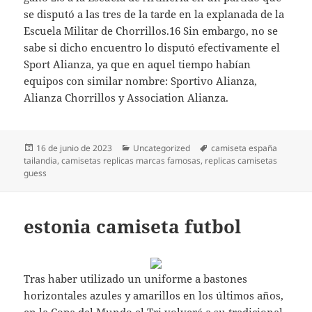
se disputó a las tres de la tarde en la explanada de la
Escuela Militar de Chorrillos.16 Sin embargo, no se
sabe si dicho encuentro lo disputó efectivamente el
Sport Alianza, ya que en aquel tiempo habían
equipos con similar nombre: Sportivo Alianza,
Alianza Chorrillos y Association Alianza.
Publicado
Categorías
Etiquetas
16 de junio de 2023
Uncategorized
camiseta españa
el
tailandia
,
camisetas replicas marcas famosas
,
replicas camisetas
guess
estonia camiseta futbol
Tras haber utilizado un uniforme a bastones
horizontales azules y amarillos en los últimos años,
en la Copa del Mundo el Tri volverá a su tradicional