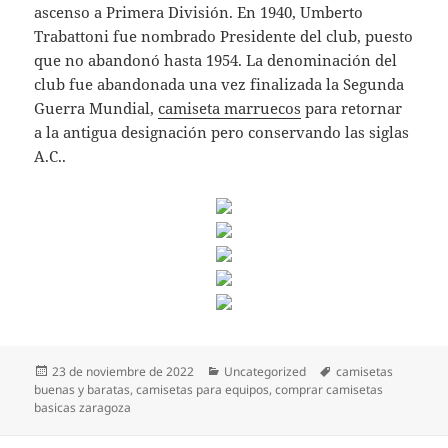
ascenso a Primera División. En 1940, Umberto
Trabattoni fue nombrado Presidente del club, puesto
que no abandonó hasta 1954. La denominación del
club fue abandonada una vez finalizada la Segunda
Guerra Mundial,
camiseta marruecos
para retornar
a la antigua designación pero conservando las siglas
A.C..
Publicado
Categorías
Etiquetas
23 de noviembre de 2022
Uncategorized
camisetas
el
buenas y baratas
,
camisetas para equipos
,
comprar camisetas
basicas zaragoza