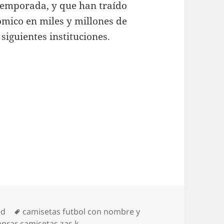
 temporada, y que han traído
ómico en miles y millones de
 siguientes instituciones.
Etiquetas
ed
camisetas futbol con nombre y
prar camisetas zas k