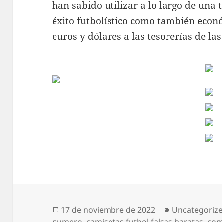
han sabido utilizar a lo largo de una
éxito futbolístico como también econ
euros y dólares a las tesorerías de las
Publicado
Categorías
17 de noviembre de 2022
Uncategoriz
el
numero
,
camisetas futbol falsas baratas
,
com