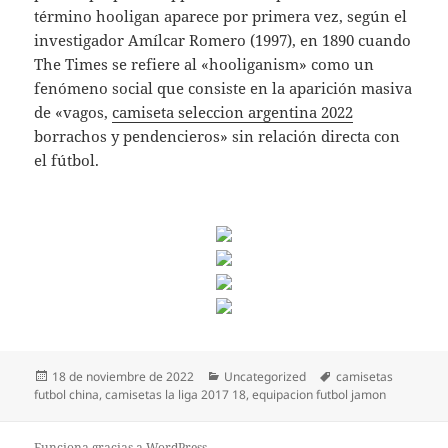
término hooligan aparece por primera vez, según el
investigador Amílcar Romero (1997), en 1890 cuando
The Times se refiere al «hooliganism» como un
fenómeno social que consiste en la aparición masiva
de «vagos,
camiseta seleccion argentina 2022
borrachos y pendencieros» sin relación directa con
el fútbol.
Publicado
Categorías
Etiquetas
18 de noviembre de 2022
Uncategorized
camisetas
el
futbol china
,
camisetas la liga 2017 18
,
equipacion futbol jamon
Funciona gracias a WordPress