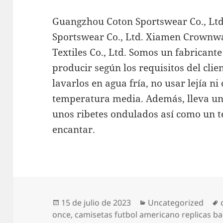
Guangzhou Coton Sportswear Co., Lt
Sportswear Co., Ltd. Xiamen Crownw
Textiles Co., Ltd. Somos un fabricant
producir según los requisitos del clie
lavarlos en agua fría, no usar lejía ni
temperatura media. Además, lleva un 
unos ribetes ondulados así como un te
encantar.
Publicado
Categorías
15 de julio de 2023
Uncategorized
el
once
,
camisetas futbol americano replicas ba