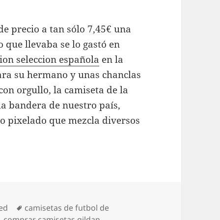
e precio a tan sólo 7,45€ una
o que llevaba se lo gastó en
ion seleccion española
en la
ara su hermano y unas chanclas
 con orgullo, la camiseta de la
la bandera de nuestro país,
o pixelado que mezcla diversos
Etiquetas
ed
camisetas de futbol de
,
comprar camisetas gildan