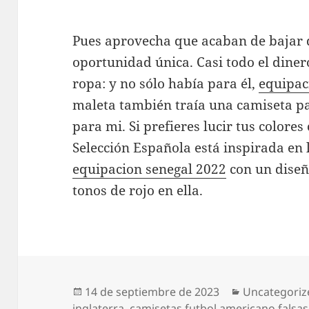
Pues aprovecha que acaban de bajar d
oportunidad única. Casi todo el diner
ropa: y no sólo había para él,
equipac
maleta también traía una camiseta p
para mi. Si prefieres lucir tus colores
Selección Española está inspirada en 
equipacion senegal 2022
con un diseñ
tonos de rojo en ella.
Publicado
Categorías
14 de septiembre de 2023
Uncategoriz
el
inglaterra
,
camisetas futbol americano falsas