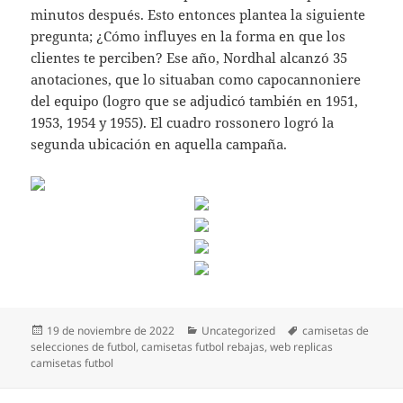
minutos después. Esto entonces plantea la siguiente
pregunta; ¿Cómo influyes en la forma en que los
clientes te perciben? Ese año, Nordhal alcanzó 35
anotaciones, que lo situaban como capocannoniere
del equipo (logro que se adjudicó también en 1951,
1953, 1954 y 1955). El cuadro rossonero logró la
segunda ubicación en aquella campaña.
Publicado
Categorías
Etiquetas
19 de noviembre de 2022
Uncategorized
camisetas de
el
selecciones de futbol
,
camisetas futbol rebajas
,
web replicas
camisetas futbol