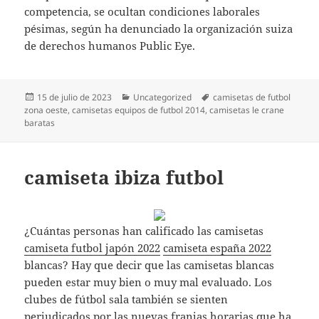
competencia, se ocultan condiciones laborales
pésimas, según ha denunciado la organización suiza
de derechos humanos Public Eye.
Publicado
Categorías
Etiquetas
15 de julio de 2023
Uncategorized
camisetas de futbol
el
zona oeste
,
camisetas equipos de futbol 2014
,
camisetas le crane
baratas
camiseta ibiza futbol
¿Cuántas personas han calificado las camisetas
camiseta futbol japón 2022
camiseta españa 2022
blancas? Hay que decir que las camisetas blancas
pueden estar muy bien o muy mal evaluado. Los
clubes de fútbol sala también se sienten
perjudicados por las nuevas franjas horarias que ha