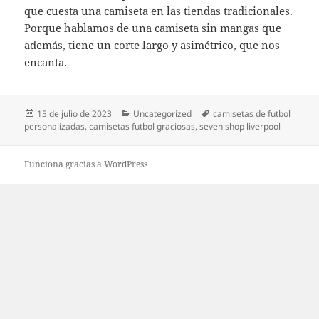
que cuesta una camiseta en las tiendas tradicionales.
Porque hablamos de una camiseta sin mangas que
además, tiene un corte largo y asimétrico, que nos
encanta.
Publicado
Categorías
Etiquetas
15 de julio de 2023
Uncategorized
camisetas de futbol
el
personalizadas
,
camisetas futbol graciosas
,
seven shop liverpool
Funciona gracias a WordPress