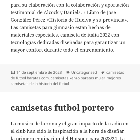
para su elaboración con la colaboración y aportación
testimonial de Alcock y Daniels. ↑ Libro de José
González Pérez «Historia de Huelva y su provincia».
Las camisetas para gimnasio están hechas de
materiales especiales,
camiseta de italia 2022
con
tecnologías dedicadas diseñadas para garantizar un
mayor confort durante todo el entrenamiento.
Publicado
Categorías
Etiquetas
14 de septiembre de 2023
Uncategorized
camisetas
el
de futbol baratas com
,
camisetas kenzo baratas mujer
,
mejores
camisetas de la historia del futbol
camisetas futbol portero
La música de la zona y el gran impacto de la radio en
el club han sido la inspiración a la hora de diseñar
la primera equipación del Hotspur para 2023/24. La