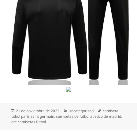
Publicado
Categorías
Etiquetas
21 de noviembre de 2022
Uncategorized
camiseta
el
futbol paris saint germain
,
camisetas de futbol atletico de madrid
,
lote camisetas futbol