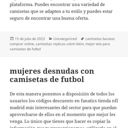
plataforma. Puedes encontrar una variedad de
camisetas que se adapten a tu estilo y puedes estar
seguro de encontrar una buena oferta.
Publicado
Categorías
Etiquetas
15 de julio de 2023
Uncategorized
camisetas baratas
el
comprar online
,
camisetas replicas calvin klein
,
mejor tela para
camisetas de futbol
mujeres desnudas con
camisetas de futbol
De esta manera ponemos a disposición de todos los
usuarios los códigos descuento en fanatics tienda nfl
madrid más interesantes del sector para que puedan
aprovecharse de ellos en el momento que mejor les
venga. Lo único que tienes que hacer es copiar la
información que te proporcionamos, utilizarla en el