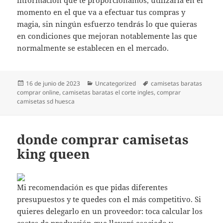
momento en el que va a efectuar tus compras y
magia, sin ningún esfuerzo tendrás lo que quieras
en condiciones que mejoran notablemente las que
normalmente se establecen en el mercado.
Publicado
Categorías
Etiquetas
16 de junio de 2023
Uncategorized
camisetas baratas
el
comprar online
,
camisetas baratas el corte ingles
,
comprar
camisetas sd huesca
donde comprar camisetas
king queen
Mi recomendación es que pidas diferentes
presupuestos y te quedes con el más competitivo. Si
quieres delegarlo en un proveedor: toca calcular los
costes de producción que llevará asociado y