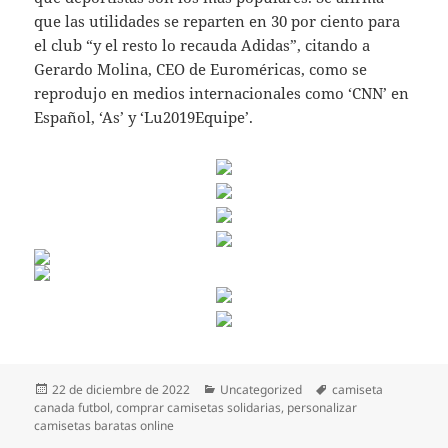
que las utilidades se reparten en 30 por ciento para
el club “y el resto lo recauda Adidas”, citando a
Gerardo Molina, CEO de Euroméricas, como se
reprodujo en medios internacionales como ‘CNN’ en
Español, ‘As’ y ‘Lu2019Equipe’.
Publicado
Categorías
Etiquetas
22 de diciembre de 2022
Uncategorized
camiseta
el
canada futbol
,
comprar camisetas solidarias
,
personalizar
camisetas baratas online