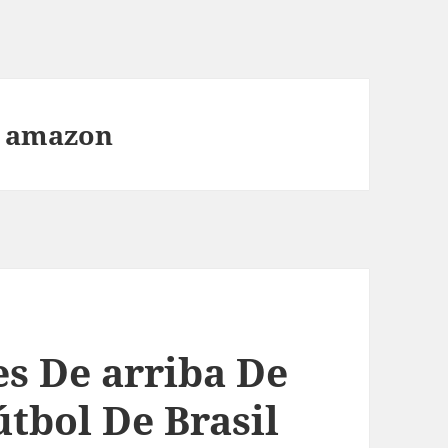
l amazon
es De arriba De
útbol De Brasil