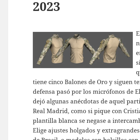
2023
E
n
e
s
q
tiene cinco Balones de Oro y siguen t
defensa pasó por los micrófonos de E
dejó algunas anécdotas de aquel partid
Real Madrid, como si pique con Cristi
plantilla blanca se negase a intercamb
Elige ajustes holgados y extragrandes