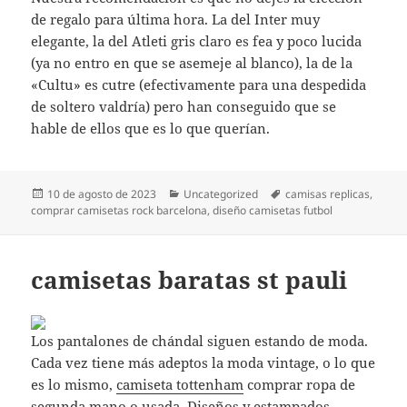
de regalo para última hora. La del Inter muy
elegante, la del Atleti gris claro es fea y poco lucida
(ya no entro en que se asemeje al blanco), la de la
«Cultu» es cutre (efectivamente para una despedida
de soltero valdría) pero han conseguido que se
hable de ellos que es lo que querían.
Publicado
Categorías
Etiquetas
10 de agosto de 2023
Uncategorized
camisas replicas
,
el
comprar camisetas rock barcelona
,
diseño camisetas futbol
camisetas baratas st pauli
Los pantalones de chándal siguen estando de moda.
Cada vez tiene más adeptos la moda vintage, o lo que
es lo mismo,
camiseta tottenham
comprar ropa de
segunda mano o usada. Diseños y estampados