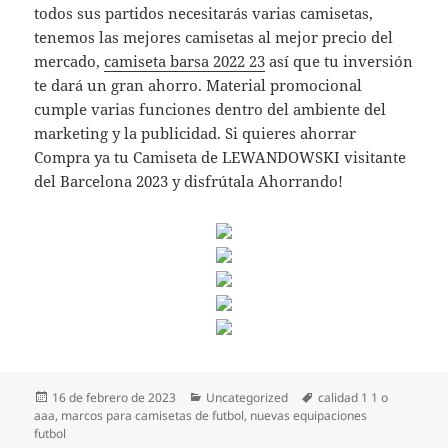
todos sus partidos necesitarás varias camisetas,
tenemos las mejores camisetas al mejor precio del
mercado,
camiseta barsa 2022 23
así que tu inversión
te dará un gran ahorro. Material promocional
cumple varias funciones dentro del ambiente del
marketing y la publicidad. Si quieres ahorrar
Compra ya tu Camiseta de LEWANDOWSKI visitante
del Barcelona 2023 y disfrútala Ahorrando!
Publicado
Categorías
Etiquetas
16 de febrero de 2023
Uncategorized
calidad 1 1 o
el
aaa
,
marcos para camisetas de futbol
,
nuevas equipaciones
futbol