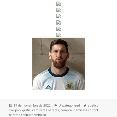
Publicado
Categorías
Etiquetas
17 de noviembre de 2022
Uncategorized
atletico
el
liverpool gratis
,
camisetas baratas
,
comprar camisetas futbol
baratas contrareembolso