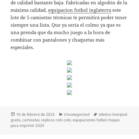
de calidad bastante baja. Fabricadas en algodón de la
máxima calidad,
equipacion futbol inglaterra
este
lote de 5 camisetas térmicas te permitirá poder tener
siempre una lista. Que ya sería el colmo ya que es
una prenda que da mucho juego a la hora de
combinar con pantalones y chaquetas más
especiales.
Publicado
Categorías
Etiquetas
16 de febrero de 2023
Uncategorized
atletico liverpool
el
gratis
,
camisetas replicas colo colo
,
equipaciones futbol chapas
para imprimir 2020