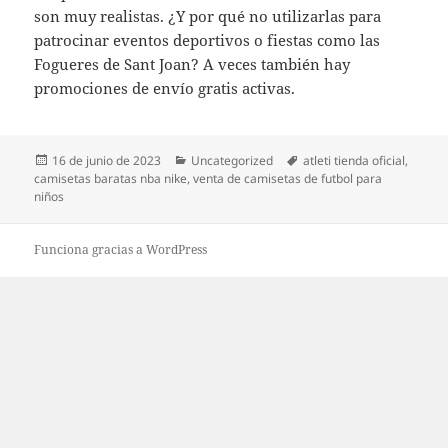
son muy realistas. ¿Y por qué no utilizarlas para
patrocinar eventos deportivos o fiestas como las
Fogueres de Sant Joan? A veces también hay
promociones de envío gratis activas.
Publicado
Categorías
Etiquetas
16 de junio de 2023
Uncategorized
atleti tienda oficial
,
el
camisetas baratas nba nike
,
venta de camisetas de futbol para
niños
Funciona gracias a WordPress