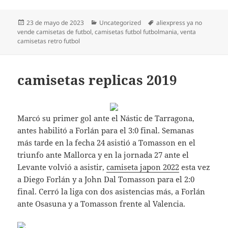
Publicado
Categorías
Etiquetas
23 de mayo de 2023
Uncategorized
aliexpress ya no
el
vende camisetas de futbol
,
camisetas futbol futbolmania
,
venta
camisetas retro futbol
camisetas replicas 2019
Marcó su primer gol ante el Nástic de Tarragona,
antes habilitó a Forlán para el 3:0 final. Semanas
más tarde en la fecha 24 asistió a Tomasson en el
triunfo ante Mallorca y en la jornada 27 ante el
Levante volvió a asistir,
camiseta japon 2022
esta vez
a Diego Forlán y a John Dal Tomasson para el 2:0
final. Cerró la liga con dos asistencias más, a Forlán
ante Osasuna y a Tomasson frente al Valencia.