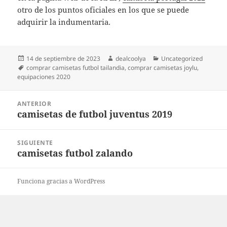
otro de los puntos oficiales en los que se puede
adquirir la indumentaria.
Publicado
Autor
Categorías
14 de septiembre de 2023
dealcoolya
Uncategorized
el
Etiquetas
comprar camisetas futbol tailandia
,
comprar camisetas joylu
,
equipaciones 2020
Navegación
ANTERIOR
de
camisetas de futbol juventus 2019
Entrada
entradas
anterior:
SIGUIENTE
camisetas futbol zalando
Entrada
siguiente:
Funciona gracias a WordPress