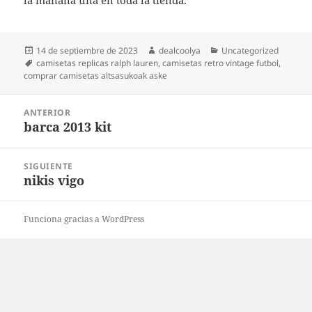
la mañana una en toda la tienda.
Publicado
Autor
Categorías
14 de septiembre de 2023
dealcoolya
Uncategorized
el
Etiquetas
camisetas replicas ralph lauren
,
camisetas retro vintage futbol
,
comprar camisetas altsasukoak aske
Navegación
ANTERIOR
de
barca 2013 kit
Entrada
entradas
anterior:
SIGUIENTE
nikis vigo
Entrada
siguiente:
Funciona gracias a WordPress