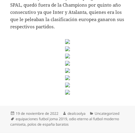
SPAL, quedó fuera de la Champions por quinto año
consecutivo ya que Inter y Atalanta, quienes era los
que le peleaban la clasificación europea ganaron sus
respectivos partidos.
Publicado
Autor
Categorías
19 de noviembre de 2022
dealcoolya
Uncategorized
el
Etiquetas
equipaciones futbol joma 2019
,
odio eterno al futbol moderno
camiseta
,
polos de españa baratos