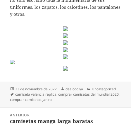
no sólo eso, sino toda la indumentaria de sus
uniformes, los zapatos, los calcetines, los pantalones
y otros.
Publicado
Autor
Categorías
23 de noviembre de 2022
dealcoolya
Uncategorized
el
Etiquetas
camiseta valencia replica
,
comprar camisetas del mundial 2020
,
comprar camisetas janira
Navegación
ANTERIOR
de
camisetas manga larga baratas
Entrada
entradas
anterior: