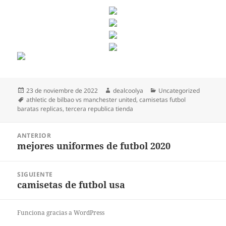
Publicado
Autor
Categorías
23 de noviembre de 2022
dealcoolya
Uncategorized
el
Etiquetas
athletic de bilbao vs manchester united
,
camisetas futbol
baratas replicas
,
tercera republica tienda
Navegación
ANTERIOR
de
mejores uniformes de futbol 2020
Entrada
entradas
anterior:
SIGUIENTE
camisetas de futbol usa
Entrada
siguiente:
Funciona gracias a WordPress