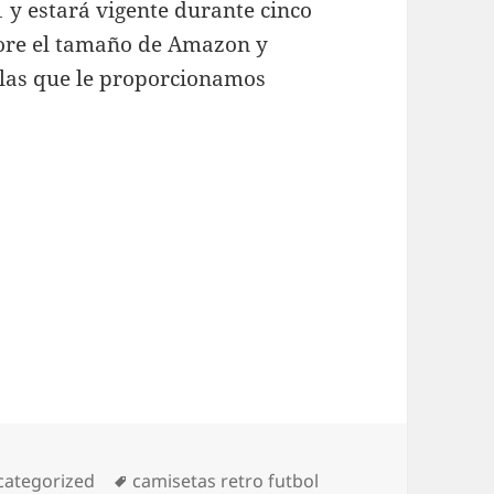
 y estará vigente durante cinco
ore el tamaño de Amazon y
llas que le proporcionamos
egorías
Etiquetas
categorized
camisetas retro futbol