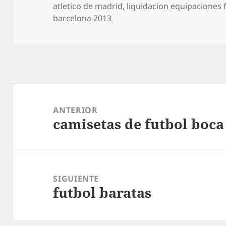
el
atletico de madrid
,
liquidacion equipaciones 
barcelona 2013
Navegación
de
ANTERIOR
camisetas de futbol boca
entradas
Entrada
anterior:
SIGUIENTE
futbol baratas
Entrada
siguiente: