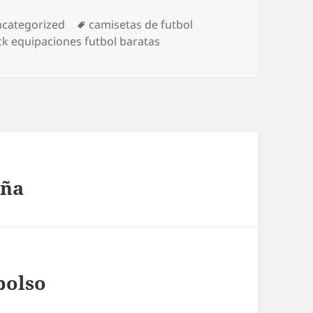
tegorías
Etiquetas
categorized
camisetas de futbol
ck equipaciones futbol baratas
aña
bolso