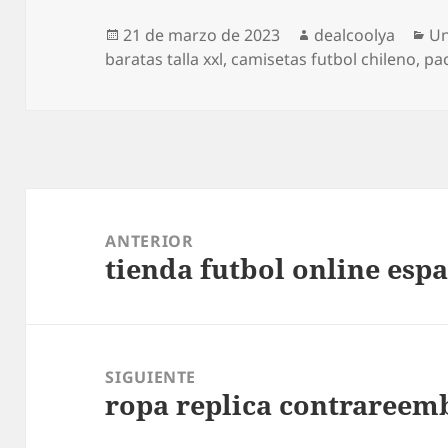
Publicado
Autor
Ca
21 de marzo de 2023
dealcoolya
Un
el
baratas talla xxl
,
camisetas futbol chileno
,
pa
Navegación
de
ANTERIOR
tienda futbol online esp
entradas
Entrada
anterior:
SIGUIENTE
ropa replica contrareem
Entrada
siguiente: