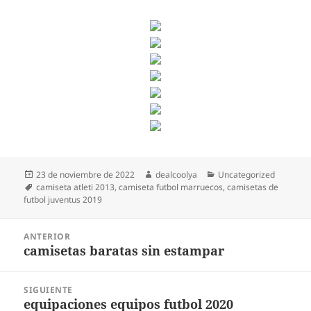
Publicado
Autor
Categorías
23 de noviembre de 2022
dealcoolya
Uncategorized
el
Etiquetas
camiseta atleti 2013
,
camiseta futbol marruecos
,
camisetas de
futbol juventus 2019
Navegación
ANTERIOR
de
camisetas baratas sin estampar
Entrada
entradas
anterior:
SIGUIENTE
equipaciones equipos futbol 2020
Entrada