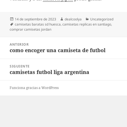
Publicado
Autor
Categorías
14 de septiembre de 2023
dealcoolya
Uncategorized
el
Etiquetas
camisetas baratas sd huesca
,
camisetas replicas en santiago
,
comprar camisetas jordan
Navegación
ANTERIOR
de
como encoger una camiseta de futbol
Entrada
entradas
anterior:
SIGUIENTE
camisetas futbol liga argentina
Entrada
siguiente:
Funciona gracias a WordPress