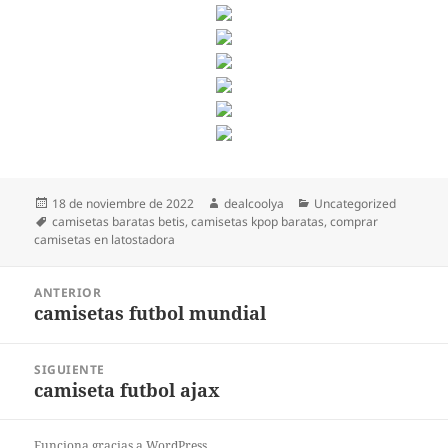
Publicado
Autor
Categorías
18 de noviembre de 2022
dealcoolya
Uncategorized
el
Etiquetas
camisetas baratas betis
,
camisetas kpop baratas
,
comprar
camisetas en latostadora
Navegación
ANTERIOR
de
camisetas futbol mundial
Entrada
entradas
anterior:
SIGUIENTE
camiseta futbol ajax
Entrada
siguiente:
Funciona gracias a WordPress