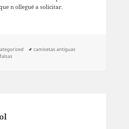
e n ollegué a solicitar.
egorías
Etiquetas
ategorized
camisetas antiguas
falsas
ol