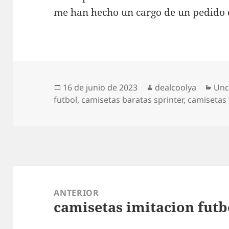
me han hecho un cargo de un pedido qu
Publicado
Autor
Cat
16 de junio de 2023
dealcoolya
Unc
el
futbol
,
camisetas baratas sprinter
,
camisetas 
Navegación
de
ANTERIOR
camisetas imitacion futb
entradas
Entrada
anterior: