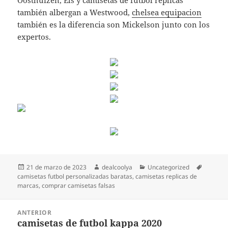
Oosthuizen, Els y camisetas de futbol replicas
también albergan a Westwood,
chelsea equipacion
también es la diferencia son Mickelson junto con los
expertos.
Publicado
Autor
Categorías
Etiqueta
21 de marzo de 2023
dealcoolya
Uncategorized
el
camisetas futbol personalizadas baratas
,
camisetas replicas de
marcas
,
comprar camisetas falsas
Navegación
ANTERIOR
de
camisetas de futbol kappa 2020
Entrada