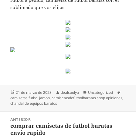
futbol a pedido,
camisetas de futbol baratas
con el
sublimado que vos elijas.
Publicado
Autor
Categorías
Etiqueta
21 de marzo de 2023
dealcoolya
Uncategorized
el
camisetas futbol jamon
,
camisetasdefutbolbaratas shop opiniones
,
chandal de equipos baratos
Navegación
ANTERIOR
de
comprar camisetas de futbol baratas
Entrada
entradas
envio rapido
anterior: