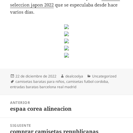
seleccion japon 2022
que se especulaba desde hace
varios días.
Publicado
Autor
Categorías
22 de diciembre de 2022
dealcoolya
Uncategorized
el
Etiquetas
camisetas baratas para niños
,
camisetas futbol cordoba
,
entradas baratas barcelona real madrid
Navegación
ANTERIOR
de
espaa corea alineacion
Entrada
entradas
anterior:
SIGUIENTE
comprar camisetas republicanas
Entrada