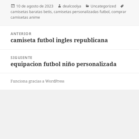
Publicado
Autor
Categorías
Etiquet
10 de agosto de 2023
dealcoolya
Uncategorized
el
camisetas baratas betis
,
camisetas personalizadas futbol
,
comprar
camisetas anime
Navegación
ANTERIOR
de
camiseta futbol ingles republicana
Entrada
entradas
anterior:
SIGUIENTE
equipacion futbol niño personalizada
Entrada
siguiente:
Funciona gracias a WordPress