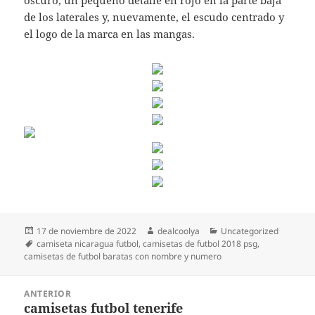
oscuro, un pequeño detalle en rojo en la parte baja
de los laterales y, nuevamente, el escudo centrado y
el logo de la marca en las mangas.
Publicado
Autor
Categorías
17 de noviembre de 2022
dealcoolya
Uncategorized
el
Etiquetas
camiseta nicaragua futbol
,
camisetas de futbol 2018 psg
,
camisetas de futbol baratas con nombre y numero
Navegación
ANTERIOR
de
camisetas futbol tenerife
Entrada