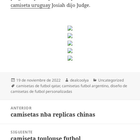
camiseta uruguay
Josiah dijo Judge.
Publicado
Autor
Categorías
19 de noviembre de 2022
dealcoolya
Uncategorized
el
Etiquetas
camisetas de futbol qatar
,
camisetas futbol argentino
,
diseño de
camisetas de futbol personalizadas
Navegación
ANTERIOR
de
camisetas nba replicas chinas
Entrada
entradas
anterior:
SIGUIENTE
camiseta toulouse futbol
Entrada