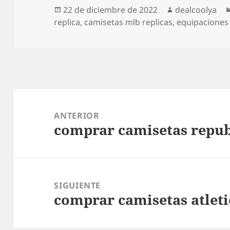
Publicado
Autor
22 de diciembre de 2022
dealcoolya
el
replica
,
camisetas mlb replicas
,
equipaciones 
Navegación
de
ANTERIOR
comprar camisetas repub
entradas
Entrada
anterior:
SIGUIENTE
comprar camisetas atlet
Entrada
siguiente: