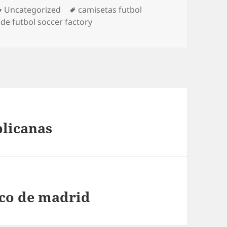
Categorías
Etiquetas
Uncategorized
camisetas futbol
de futbol soccer factory
licanas
ico de madrid