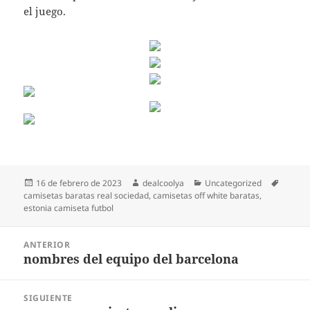
el juego.
Publicado
Autor
Categorías
Etiquet
16 de febrero de 2023
dealcoolya
Uncategorized
el
camisetas baratas real sociedad
,
camisetas off white baratas
,
estonia camiseta futbol
Navegación
ANTERIOR
de
nombres del equipo del barcelona
Entrada
entradas
anterior:
SIGUIENTE