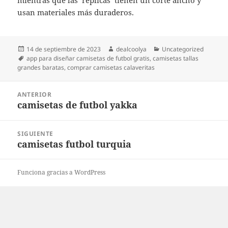
mientras que las ‘replicas’ tienen un corte ancho y
usan materiales más duraderos.
Publicado
Autor
Categorías
14 de septiembre de 2023
dealcoolya
Uncategorized
el
Etiquetas
app para diseñar camisetas de futbol gratis
,
camisetas tallas
grandes baratas
,
comprar camisetas calaveritas
Navegación
ANTERIOR
de
camisetas de futbol yakka
Entrada
entradas
anterior:
SIGUIENTE
camisetas futbol turquia
Entrada
siguiente:
Funciona gracias a WordPress