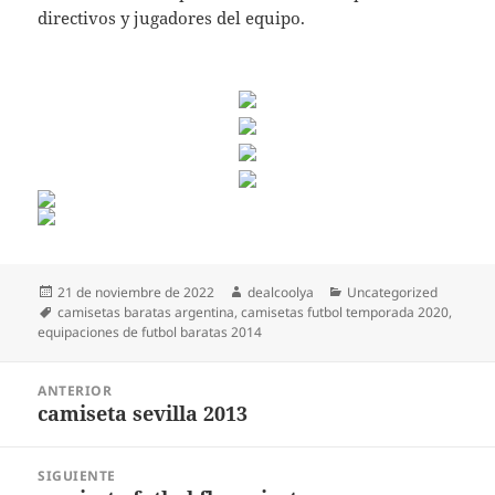
directivos y jugadores del equipo.
Publicado
Autor
Categorías
21 de noviembre de 2022
dealcoolya
Uncategorized
el
Etiquetas
camisetas baratas argentina
,
camisetas futbol temporada 2020
,
equipaciones de futbol baratas 2014
Navegación
ANTERIOR
de
camiseta sevilla 2013
Entrada
entradas
anterior:
SIGUIENTE