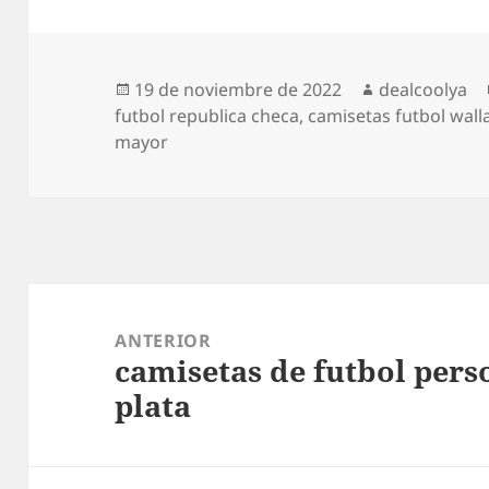
Publicado
Autor
19 de noviembre de 2022
dealcoolya
el
futbol republica checa
,
camisetas futbol wal
mayor
Navegación
de
ANTERIOR
camisetas de futbol pers
entradas
Entrada
plata
anterior: