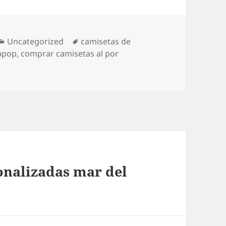
Categorías
Etiquetas
Uncategorized
camisetas de
lapop
,
comprar camisetas al por
onalizadas mar del