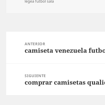
legea futbol sala
Navegación
de
ANTERIOR
camiseta venezuela futb
entradas
Entrada
anterior:
SIGUIENTE
comprar camisetas qual
Entrada
siguiente: