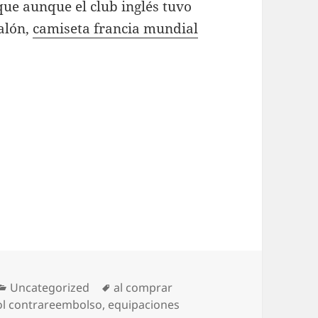
que aunque el club inglés tuvo
alón,
camiseta francia mundial
Categorías
Etiquetas
Uncategorized
al comprar
ol contrareembolso
,
equipaciones