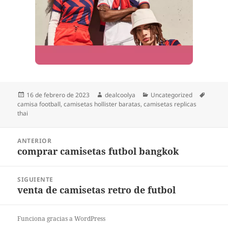
Publicado
Autor
Categorías
Etiquet
16 de febrero de 2023
dealcoolya
Uncategorized
el
camisa football
,
camisetas hollister baratas
,
camisetas replicas
thai
Navegación
ANTERIOR
de
comprar camisetas futbol bangkok
Entrada
entradas
anterior:
SIGUIENTE
venta de camisetas retro de futbol
Entrada
siguiente:
Funciona gracias a WordPress