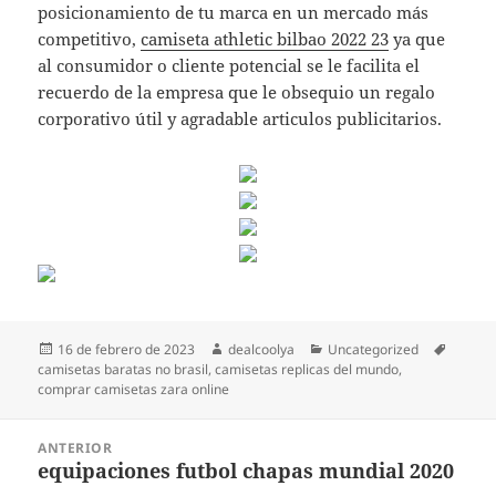
posicionamiento de tu marca en un mercado más
competitivo,
camiseta athletic bilbao 2022 23
ya que
al consumidor o cliente potencial se le facilita el
recuerdo de la empresa que le obsequio un regalo
corporativo útil y agradable articulos publicitarios.
Publicado
Autor
Categorías
Etiquet
16 de febrero de 2023
dealcoolya
Uncategorized
el
camisetas baratas no brasil
,
camisetas replicas del mundo
,
comprar camisetas zara online
Navegación
ANTERIOR
de
equipaciones futbol chapas mundial 2020
Entrada
entradas