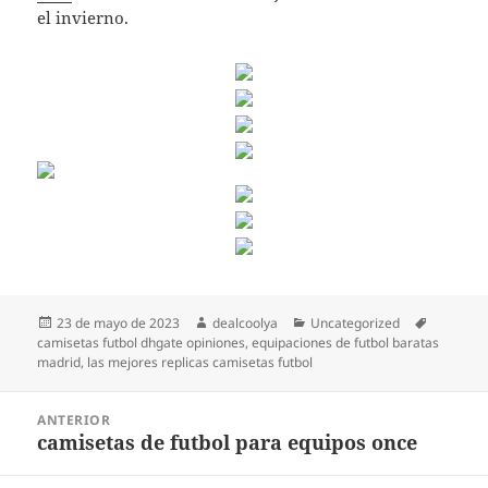
el invierno.
Publicado
Autor
Categorías
Etiqueta
23 de mayo de 2023
dealcoolya
Uncategorized
el
camisetas futbol dhgate opiniones
,
equipaciones de futbol baratas
madrid
,
las mejores replicas camisetas futbol
Navegación
ANTERIOR
de
camisetas de futbol para equipos once
Entrada
entradas
anterior: