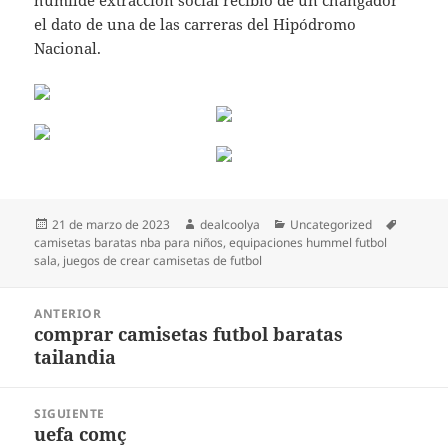
humilde extracción social recibió de un changador
el dato de una de las carreras del Hipódromo
Nacional.
Publicado
Autor
Categorías
Etiqueta
21 de marzo de 2023
dealcoolya
Uncategorized
el
camisetas baratas nba para niños
,
equipaciones hummel futbol
sala
,
juegos de crear camisetas de futbol
Navegación
ANTERIOR
de
comprar camisetas futbol baratas
Entrada
entradas
tailandia
anterior:
SIGUIENTE
uefa comç
Entrada