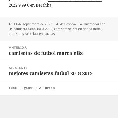
2022
9,99 € en Bershka.
Publicado
Autor
Categorías
14 de septiembre de 2023
dealcoolya
Uncategorized
el
Etiquetas
camiseta futbol italia 2019
,
camiseta seleccion griega futbol
,
camisetas ralph lauren baratas
Navegación
ANTERIOR
de
camisetas de futbol marca nike
Entrada
entradas
anterior:
SIGUIENTE
mejores camisetas futbol 2018 2019
Entrada
siguiente:
Funciona gracias a WordPress