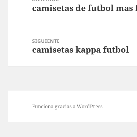
camisetas de futbol mas 
entradas
Entrada
anterior:
SIGUIENTE
camisetas kappa futbol
Entrada
siguiente:
Funciona gracias a WordPress