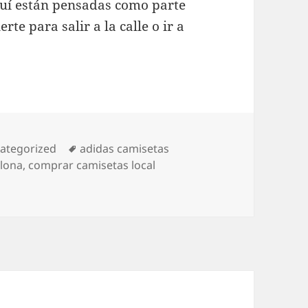
uí están pensadas como parte
e para salir a la calle o ir a
egorías
Etiquetas
ategorized
adidas camisetas
elona
,
comprar camisetas local