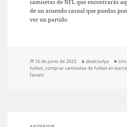
camisetas de NFL que encontrarás aq
de un atuendo casual que puedas ponert
ver un partido.
Publicado
Autor
Cat
16 de junio de 2023
dealcoolya
Unc
el
futbol
,
comprar camisetas de futbol en barc
fanatic
Navegación
de
ANTERIOR